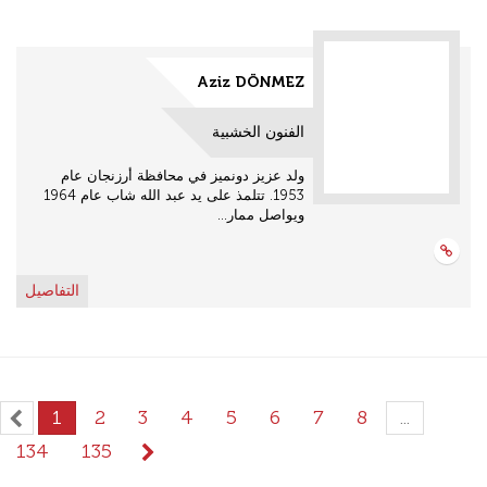
Aziz DÖNMEZ
الفنون الخشبية
ولد عزيز دونميز في محافظة أرزنجان عام
1953. تتلمذ على يد عبد الله شاب عام 1964
ويواصل ممار...
التفاصيل
1
2
3
4
5
6
7
8
...
134
135