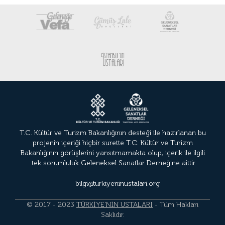
T.C. Kültür ve Turizm Bakanlığının desteği ile hazırlanan bu
projenin içeriği hiçbir surette T.C. Kültür ve Turizm
Bakanlığının görüşlerini yansıtmamakta olup, içerik ile ilgili
tek sorumluluk Geleneksel Sanatlar Derneğine aittir.
bilgi@turkiyeninustalari.org
© 2017 - 2023
TÜRKİYE'NİN USTALARI
- Tüm Hakları
Saklıdır.